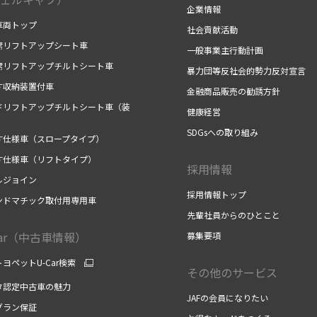
企業情報
車両トップ
社会貢献活動
席リフトアップシート車
一般事業主行動計画
席リフトアップチルトシート車
暴力団等反社会的勢力反対宣言
す収納装置付車
金融商品販売の勧誘方針
ドリフトアップチルトシート車（装
健康経営
）
SDGsへの取り組み
す仕様車（スロープタイプ）
す仕様車（リフトタイプ）
採用情報
ルジョイン
採用情報トップ
ンドマチック取付用専用車
先輩社員からのひとこと
Car（中古車情報）
募集要項
ヨペットU-Car検索
その他のサービス
タ認定中古車の魅力
JAFの会員になりたい
グラン保証