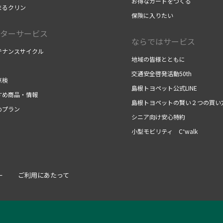
お得なカードをつくる
まるクリン
保険に入りたい
ターサービス
ならではサービス
テナンスサイクル
地域の皆様とともに
交通安全啓発活動50th
点検
島根トヨペット公式LINE
すめ商品・情報
島根トヨペットの賢い２つの買い
めプラン
シニア向け安心特約
小型モビリティ C⁺walk
ー
ご利用にあたって