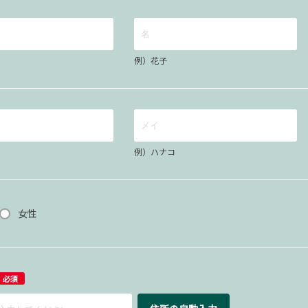
例）花子
例）ハナコ
女性
必須