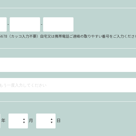
-
-
34-5678（カッコ入力不要）自宅又は携帯電話ご連絡の取りやすい番号をご入力くださ
年
月
日