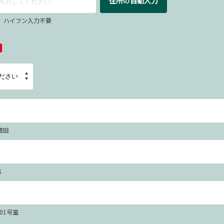
住所の自動入力
67 ハイフン入力不要
豊田
１
101号室