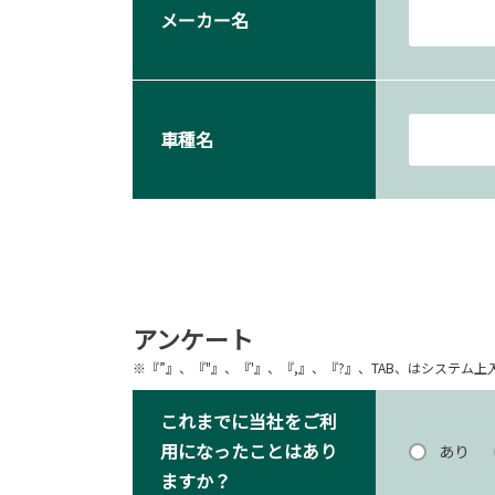
メーカー名
車種名
アンケート
※『”』、『"』、『'』、『,』、『?』、TAB、はシステ
これまでに当社をご利
用になったことはあり
あり
ますか？