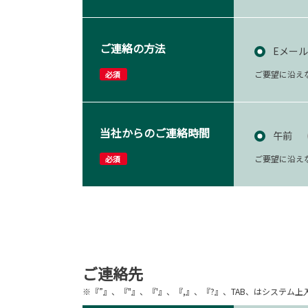
ご連絡の方法
Eメール
ご要望に沿え
必須
当社からのご連絡時間
午前
ご要望に沿え
必須
ご連絡先
※『”』、『"』、『'』、『,』、『?』、TAB、はシステ