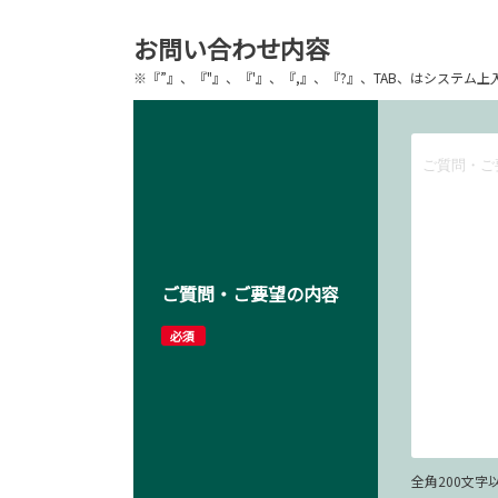
お問い合わせ内容
※『”』、『"』、『'』、『,』、『?』、TAB、はシステ
ご質問・ご要望の内容
必須
全角200文