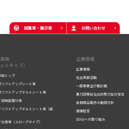
試乗車・展示車
お問い合わせ
車両
企業情報
ェルキャブ）
企業情報
車両トップ
社会貢献活動
席リフトアップシート車
一般事業主行動計画
席リフトアップチルトシート車
暴力団等反社会的勢力反対宣言
す収納装置付車
金融商品販売の勧誘方針
ドリフトアップチルトシート車（装
健康経営
）
SDGsへの取り組み
す仕様車（スロープタイプ）