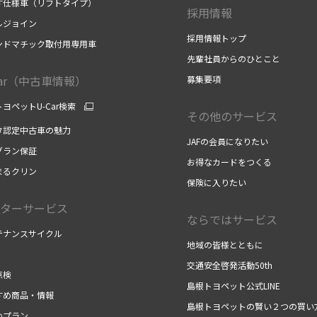
す仕様車（リフトタイプ）
採用情報
ルジョイン
採用情報トップ
ンドマチック取付用専用車
先輩社員からのひとこと
Car（中古車情報）
募集要項
ヨペットU-Car検索
その他のサービス
タ認定中古車の魅力
JAFの会員になりたい
グラン保証
お得なカードをつくる
まるクリン
保険に入りたい
ターサービス
ならではサービス
テナンスサイクル
地域の皆様とともに
交通安全啓発活動50th
点検
島根トヨペット公式LINE
すめ商品・情報
島根トヨペットの賢い２つの買い
めプラン