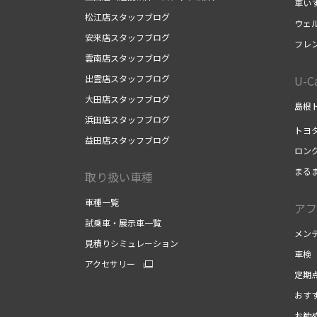
車い
松江店スタッフブログ
ウェ
安来店スタッフブログ
フレ
雲南店スタッフブログ
出雲店スタッフブログ
U-
大田店スタッフブログ
島根ト
浜田店スタッフブログ
トヨ
益田店スタッフブログ
ロン
まる
取り扱い車種
車種一覧
アフ
試乗車・展示車一覧
メン
見積りシミュレーション
車検
アクセサリー
定期
おす
お勧