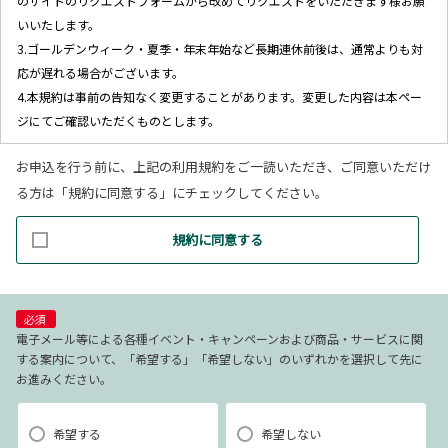
のサイトのリクエストフォームから改めてリクエストをいただきます様お願
いいたします。
3.ゴールデンウィーク・夏季・年末年始など長期連休前後は、通常よりも対
応が遅れる場合がございます。
4.本規約は事前の告知なく変更することがあります。変更した内容は本ペー
ジにてご確認いただくものとします。
お申込を行う前に、上記の利用規約をご一読いただき、ご同意いただけ
【個人情報の取り扱いについて】
る方は「規約に同意する」にチェックしてください。
1.当社ホームページ上に掲示する「プライバシー・ポリシー」に基づき、適
規約に同意する
切に取り扱うものとします。
2.当社が取得したお客様の個人情報（本リクエストフォームよりご入力いた
だいた氏名、住所、電話番号、メールアドレスを含む本リクエストの内容、
当ウェブサイトの閲覧情報）は、以下の目的で利用させていただきます。
必須
(1)お申し込み頂いたリクエストに対応するにあたり必要な確認や連絡をする
電子メール等による各種イベント・キャンペーンおよび商品・サービスに関
する案内について、「希望する」「希望しない」のいずれかを選択して先に
ため。
お進みください。
(2)本リクエストに関するお問い合わせやご要望に対し適切に対応をするた
め。
(3)当社が取り扱う商品・サービスに関する営業上のご案内や提案または各種
希望する
希望しない