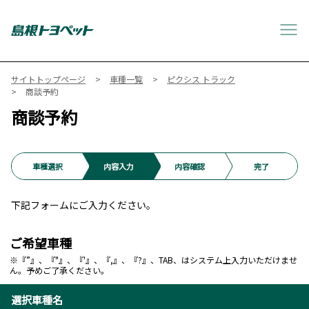
サイトトップページ
車種一覧
ピクシス トラック
商談予約
商談予約
車種選択
内容入力
内容確認
完了
下記フォームにご入力ください。
ご希望車種
※『”』、『"』、『'』、『,』、『?』、TAB、はシステム上入力いただけませ
ん。予めご了承ください。
選択車種名