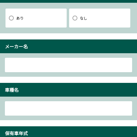
あり
なし
メーカー名
車種名
保有車年式