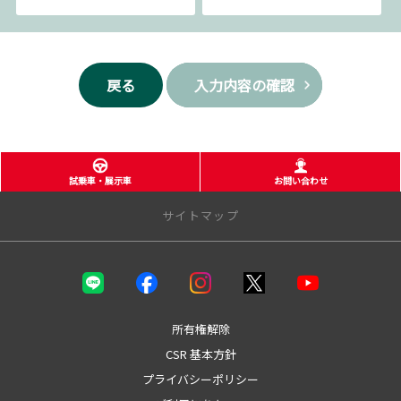
イベント・キャンペーン等についてご案内するため。（お客様の個人情報を
分析した上で、お客様のライフステージ、ご趣味や嗜好に応じたご案内・ご
提案をすることを含みます。郵便、電話、電子メール、訪問等の方法により
ご案内・ご提案致します。）
戻る
入力内容の確認
(4)当社が取り扱う商品・サービスに関し、商品開発および品質の向上、また
はお客様満足度向上策を検討するため。（郵便、電話、電子メール、訪問等
の方法により実施し、アンケート調査を含みます。）
(5)お客様からの商品・サービス等に関するお問い合わせ・ご要望に対し適切
に対応するため。
試乗車・展示車
お問い合わせ
(6)店舗の新設・移転、担当者の異動や変更等についてご案内するため。（郵
サイトマップ
便、電話、電子メール、訪問等の方法によりご案内します。）
3.当社ホームページ上に掲示する「プライバシー・ポリシー」に記載の「お
問い合わせ窓口」にお問い合わせ頂くことで、ご本人からのご請求であるこ
店舗のご案内
とを確認の上で、お客様の個人情報の利用を停止することが出来ます。
店舗一覧
※利用停止した場合でも、商品・サービスの不具合などお客様保護の観点で
松江店（店舗紹介・スタッフ紹介）
所有権解除
必要なご連絡をさせて頂く場合があります。
安来店（店舗紹介・スタッフ紹介）
【トヨタ自動車への個人情報の第三者提供について】
CSR 基本方針
雲南店（店舗紹介・スタッフ紹介）
1.当社が取得したお客様の個人情報（本リクエストフォームよりご入力いた
プライバシーポリシー
出雲店（店舗紹介・スタッフ紹介）
だいた氏名、住所、電話番号、メールアドレスを含む本リクエストの内容、