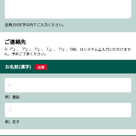
全角250文字以内でご入力ください。
ご連絡先
※『”』、『"』、『'』、『,』、『?』、TAB、はシステム上入力いただけませ
ん。予めご了承ください。
お名前(漢字)
必須
例）豊田
例）花子