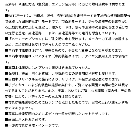
渋滞等）や運転方法（急発進、エアコン使用等）に応じて燃料消費率は異なりま
す。
■WLTCモードは、市街地、郊外、高速道路の各走行モードを平均的な使用時間配分
で構成した国際的な走行モードです。市街地モードは、信号や渋滞等の影響を受け
る比較的低速な走行を想定し、郊外モードは、信号や渋滞等の影響をあまり受けな
い走行を想定、高速道路モードは、高速道路等での走行を想定しています。
■「メーカーオプション」はご注文時に申し受けます。メーカーの工場で装着する
ため、ご注文後はお受けできませんのでご了承ください。
■車両本体価格は'26年4月現在のもので、予告なく変更となる場合があります。
■車両本体価格はスペアタイヤ（車両装着タイヤ）、タイヤ交換用工具付の価格で
す。
■車両本体価格にはオプション価格は含まれていません。
■保険料、税金（除く消費税）、登録料などの諸費用は別途申し受けます。
■自動車リサイクル法の施行により、リサイクル料金が別途必要となります。
■ボディカラーおよび内装色は撮影の条件や、ご覧になる画面で実際の色とは異な
って見えることがあります。また、実車においてもご覧になる環境（屋内外、光の角
度等）により、ボディカラーの見え方は異なります。
■写真は機能説明のために各ランプを点灯したものです。実際の走行状態を示すも
のではありません。
■写真は機能説明のためにボディの一部を切断したカットモデルです。
■画面はハメ込み合成です。
■一部の写真は合成・イメージです。