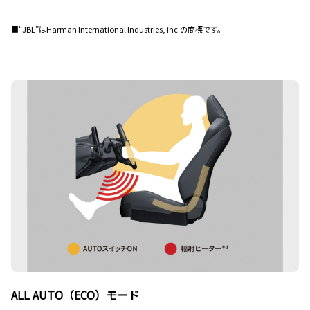
■“JBL”はHarman International Industries, inc.の商標です。
ALL AUTO（ECO）モード