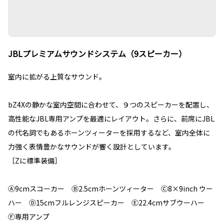
JBLプレミアムサウンドシステム（9スピーカー）
室内に拡がる上質なサウンド。
bZ4Xの静かな室内空間に合わせて、９つのスピーカーを配置し、
高性能なJBL専用アンプを最適にレイアウト。さらに、前席にJBL
の代名詞でもあるホーンツィーターを採用するなど、室内全体に
力強く表情豊かなサウンドが響く設計としています。
［Zに標準装備］
Ⓐ9cmスコーカー Ⓑ2.5cmホーンツィーター Ⓒ8×9inch ウー
ハー Ⓓ15cmフルレンジスピーカー Ⓔ22.4cmサブウーハー
Ⓕ専用アンプ