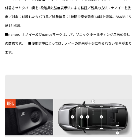
付着させたタバコ臭を6段階臭気強度表示法による検証／脱臭の方法：ナノイーを放
出／対象：付着したタバコ臭／試験結果：1時間で臭気強度1.8以上低減。BAA33-15
0318-M35。
■nanoe、ナノイー及びnanoeマークは、パナソニック ホールディングス株式会社
の商標です。 ■使用環境によってはナノイーの効果が十分に得られない場合があり
ます。