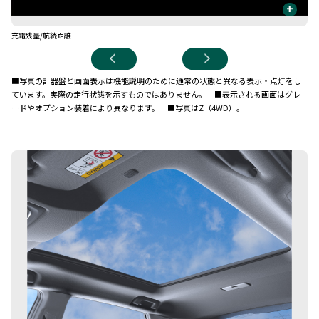
+
充電残量/航続距離
容
■写真の計器盤と画面表示は機能説明のために通常の状態と異なる表示・点灯をし
ています。実際の走行状態を示すものではありません。 ■表示される画面はグレ
ードやオプション装着により異なります。 ■写真はZ（4WD）。