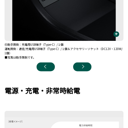
+
Ⓐ助手席側：充電用USB端子（Type-C）/１個
Ⓑ
運転席側：通信/充電用USB端子（Type-C）/１個＆アクセサリーソケット（DC12V・120W/
1個）
■写真は助手席側です。
電源・充電・非常時給電