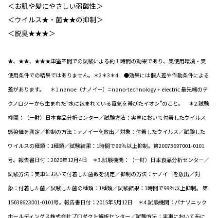
＜お肌や髪にやさしい弱酸性＞
＜ウイルス★・菌★★の抑制＞
＜脱臭★★★＞
★、★★、★★★車室空間での試験による約１時間の効果であり、実使用環境・実
使用条件での結果ではありません。＊2＊3＊4 ●効果には個人差や作動条件による
差があります。 ＊1.nanoe（ナノイー）= nano-technology + electric 最先端のテ
クノロジーから生まれた“水に包まれている電気を帯びたイオン”のこと。 ＊2.試験
機関：（一財）日本食品分析センター／試験方法：実車において付着したウイルス
感染価を測定／抑制の方法：ナノイーを放出／対象：付着したウイルス／試験した
ウイルスの種類：1種類／試験結果：1時間で99％以上抑制。第20073697001-0101
号。報告書日付：2020年12月4日 ＊3.試験機関：（一財）日本食品分析センター／
試験方法：実車において付着した菌数を測定／抑制の方法：ナノイーを放出／対
象：付着した菌／試験した菌の種類：1種類／試験結果：1時間で99％以上抑制。 第
15038623001-0101号。報告書日付：2015年5月12日 ＊4.試験機関：パナソニック
ホールディングス株式会社プロダクト解析センター／試験方法：実車において布に