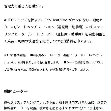
省電力で乗る人を暖かく。
AUTOスイッチを押すと、Eco Heat/Coolがオンになり、輻射ヒー
ター
/シートベンチレーション（運転席・助手席）
やステア
＊1
＊1
リングヒーター/シートヒーター（運転席・助手席）を自動調整し
て乗員の周囲の快適性を維持しつつ電力消費を抑えます。
＊1. Zに標準装備。 ■助手席のシートヒーター/輻射ヒーターやシートベンチレー
ションは、乗員を検知した場合に作動します。 ■シートの操作方法については、
ご注意いただきたい項目があります。必ず取扱説明書をご覧ください。
輻射ヒーター
運転席はステアリングコラムの下面、助手席はロアパネル面に、遠赤外
線輻射ヒーターを設置。暖かさを感じるまでわずか1分という速さで、