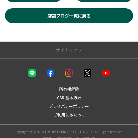
店舗ブログ一覧に戻る
サイトマップ
店舗のご案内
店舗一覧
松江店（店舗紹介・スタッフ紹介）
所有権解除
安来店（店舗紹介・スタッフ紹介）
CSR 基本方針
雲南店（店舗紹介・スタッフ紹介）
プライバシーポリシー
出雲店（店舗紹介・スタッフ紹介）
大田店（店舗紹介・スタッフ紹介）
ご利用にあたって
浜田店（店舗紹介・スタッフ紹介）
益田店（店舗紹介・スタッフ紹介）
Copyright ©TOYOTA TOYOPET SHIMANE CO., LTD. 2016 ALL Rights Reserved.
松江店スタッフブログ
島根県公安委員会 第711019000074号