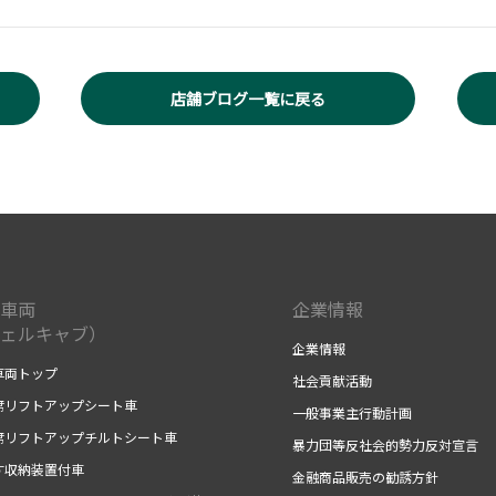
店舗ブログ一覧に戻る
車両
企業情報
ェルキャブ）
企業情報
車両トップ
社会貢献活動
席リフトアップシート車
一般事業主行動計画
席リフトアップチルトシート車
暴力団等反社会的勢力反対宣言
す収納装置付車
金融商品販売の勧誘方針