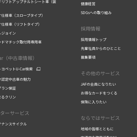
ドリフトアップチルトシート車（装
健康経営
）
SDGsへの取り組み
す仕様車（スロープタイプ）
す仕様車（リフトタイプ）
採用情報
ルジョイン
採用情報トップ
ンドマチック取付用専用車
先輩社員からのひとこと
Car（中古車情報）
募集要項
ヨペットU-Car検索
その他のサービス
タ認定中古車の魅力
JAFの会員になりたい
グラン保証
お得なカードをつくる
まるクリン
保険に入りたい
ターサービス
ならではサービス
テナンスサイクル
地域の皆様とともに