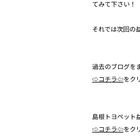
てみて下さい！
それでは次回の
過去のブログを
⇨コチラ⇦
をク
島根トヨペット
⇨コチラ⇦
をク